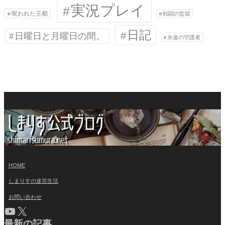
実況プレイ
呪われた王都
戦闘の監獄
日記
日曜日と月曜日の間。
永遠の守護者
HOME
しまりすの迷宮生活
お問い合わせ
YouTube
X
最新の記事