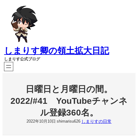
内
容
を
ス
キ
ッ
プ
しまりす卿の領土拡大日記
しまりす公式ブログ
日曜日と月曜日の間。
2022/#41 YouTubeチャンネ
ル登録360名。
しまりすの日常
2022年10月10日
shimarisu626