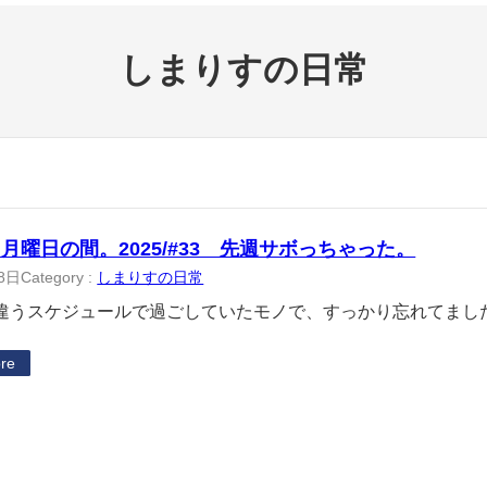
しまりすの日常
月曜日の間。2025/#33 先週サボっちゃった。
8日
Category :
しまりすの日常
うスケジュールで過ごしていたモノで、すっかり忘れてました
re