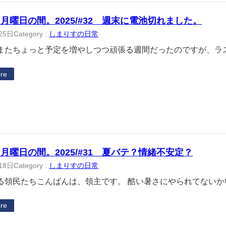
月曜日の間。2025/#32 週末に電池切れました。
25日
Category :
しまりすの日常
たちょっと予定を増やしつつ頑張る週間だったのですが、ラ
re
月曜日の間。2025/#31 夏バテ？情緒不安定？
18日
Category :
しまりすの日常
領民たちこんばんは、領主です。 酷い暑さにやられてないか
re