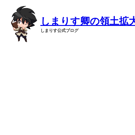
内
容
を
しまりす卿の領土拡
ス
キ
しまりす公式ブログ
ッ
プ