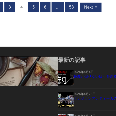
3
4
5
6
…
53
Next
»
最新の記事
2026年6月4日
睡魔が倒せない日々を送
2026年4月28日
ダンジョンアンティーカ