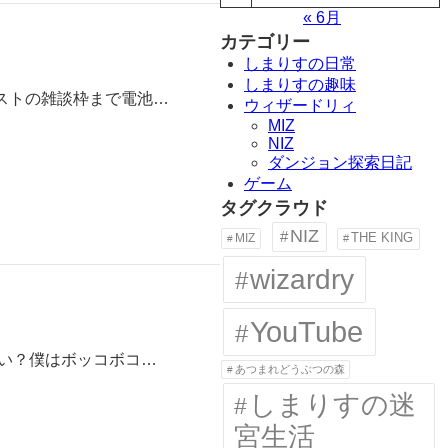
« 6月
カテゴリー
しまりすの日常
しまりすの趣味
ストの雑談枠まで電池…
ウィザードリィ
MIZ
NIZ
ダンジョン探索日記
ゲーム
タグクラウド
NIZ
MIZ
THE KING
wizardry
YouTube
い？僕はボッコボコ…
あつまれどうぶつの森
しまりすの迷
宮生活