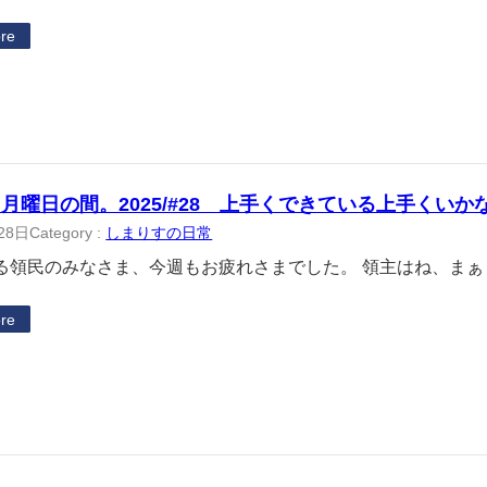
re
月曜日の間。2025/#28 上手くできている上手くいか
28日
Category :
しまりすの日常
領民のみなさま、今週もお疲れさまでした。 領主はね、まぁ
re