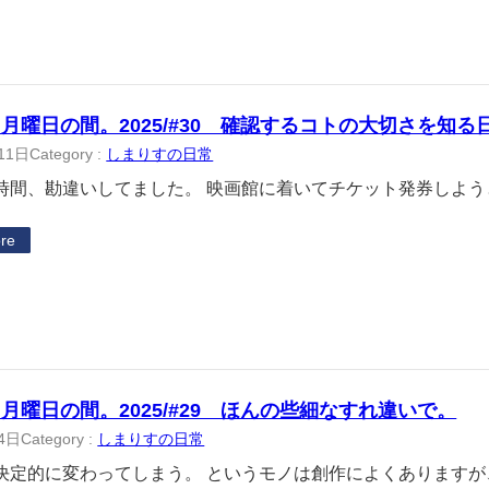
月曜日の間。2025/#30 確認するコトの大切さを知る
11日
Category :
しまりすの日常
間、勘違いしてました。 映画館に着いてチケット発券しよう
re
月曜日の間。2025/#29 ほんの些細なすれ違いで。
4日
Category :
しまりすの日常
定的に変わってしまう。 というモノは創作によくありますが