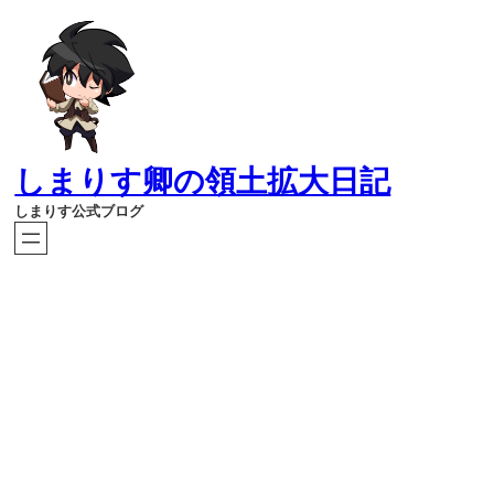
内
容
を
ス
キ
ッ
プ
しまりす卿の領土拡大日記
しまりす公式ブログ