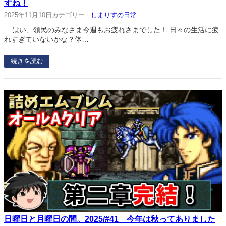
すね！
2025年11月10日
カテゴリー :
しまりすの日常
はい、領民のみなさま今週もお疲れさまでした！ 日々の生活に疲
れすぎていないかな？体…
続きを読む
日曜日と月曜日の間。2025/#41 今年は秋ってありました