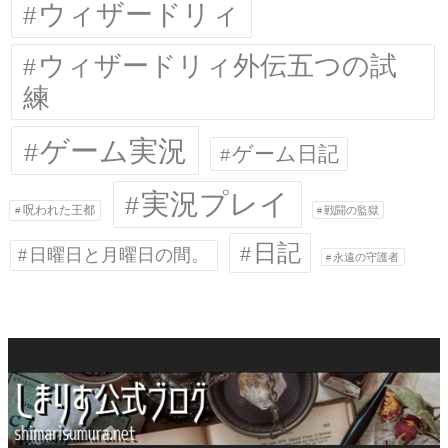
ウィザードリィ
ウィザードリィ外伝五つの試
練
ゲーム実況
ゲーム日記
実況プレイ
呪われた王都
戦闘の監獄
日記
日曜日と月曜日の間。
永遠の守護者