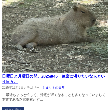
日曜日と月曜日の間。2025/#45 迷宮に潜りたいなぁとい
う日々。
2025年12月8日
カテゴリー :
しまりすの日常
最近ちょっと忙しく、帰宅が遅くなることも多くなっていまして
本業である迷宮探索がす…
続きを読む