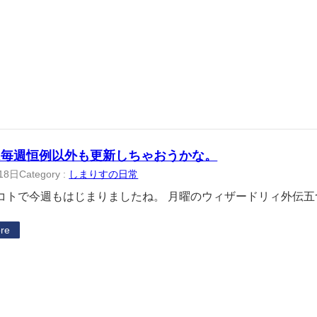
は毎週恒例以外も更新しちゃおうかな。
18日
Category :
しまりすの日常
トで今週もはじまりましたね。 月曜のウィザードリィ外伝五
re