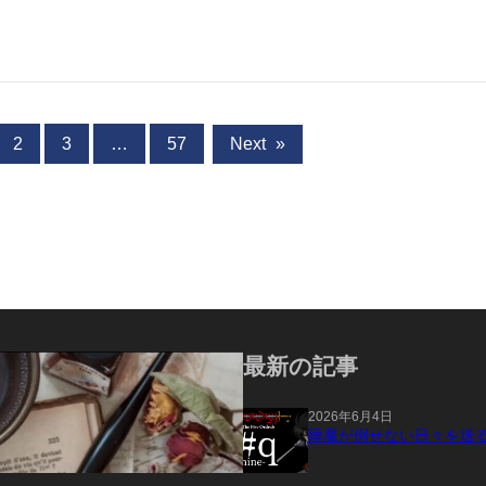
2
3
…
57
Next
»
最新の記事
2026年6月4日
睡魔が倒せない日々を送