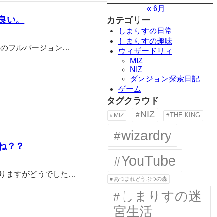
« 6月
も良い。
カテゴリー
しまりすの日常
しまりすの趣味
望のフルバージョン…
ウィザードリィ
MIZ
NIZ
ダンジョン探索日記
ゲーム
タグクラウド
NIZ
MIZ
THE KING
wizardry
よね？？
YouTube
りますがどうでした…
あつまれどうぶつの森
しまりすの迷
宮生活