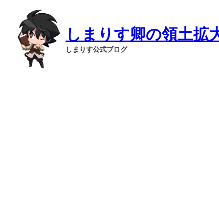
内
容
を
しまりす卿の領土拡
ス
キ
しまりす公式ブログ
ッ
プ