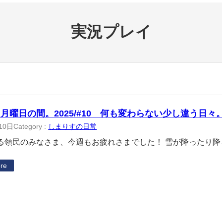
実況プレイ
月曜日の間。2025/#10 何も変わらない少し違う日々
10日
Category :
しまりすの日常
領民のみなさま、今週もお疲れさまでした！ 雪が降ったり降
re