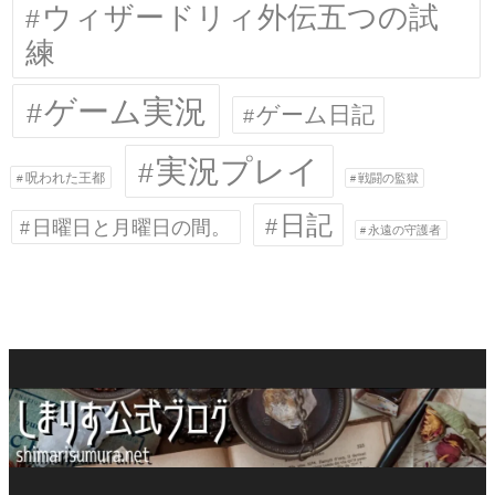
ウィザードリィ外伝五つの試
練
ゲーム実況
ゲーム日記
実況プレイ
呪われた王都
戦闘の監獄
日記
日曜日と月曜日の間。
永遠の守護者