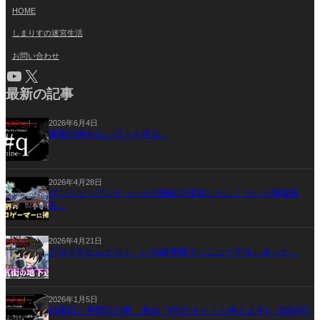
HOME
しまりすの迷宮生活
お問い合わせ
YouTube
X
最新の記事
2026年6月4日
睡魔が倒せない日々を送る。
2026年4月28日
ダンジョンアンティーカの動画を投稿したよ！という事後報
告。
2026年4月21日
ブログをなんとなく、いや諸事情でリニューアルしました。
2026年1月5日
日曜日と月曜日の間。改め『(何かタイトル考えます)』2026/#1