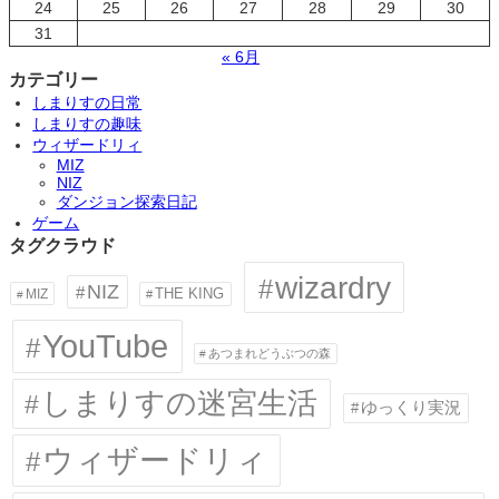
24
25
26
27
28
29
30
31
« 6月
カテゴリー
しまりすの日常
しまりすの趣味
ウィザードリィ
MIZ
NIZ
ダンジョン探索日記
ゲーム
タグクラウド
wizardry
NIZ
MIZ
THE KING
YouTube
あつまれどうぶつの森
しまりすの迷宮生活
ゆっくり実況
ウィザードリィ