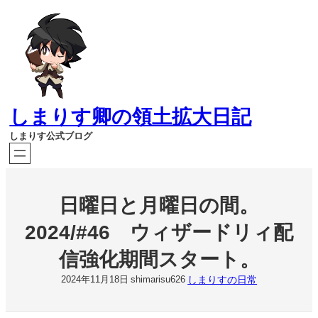
内
容
を
ス
キ
ッ
プ
しまりす卿の領土拡大日記
しまりす公式ブログ
日曜日と月曜日の間。
2024/#46 ウィザードリィ配
信強化期間スタート。
しまりすの日常
2024年11月18日
shimarisu626