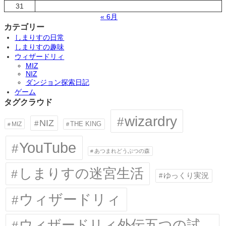
31
« 6月
カテゴリー
しまりすの日常
しまりすの趣味
ウィザードリィ
MIZ
NIZ
ダンジョン探索日記
ゲーム
タグクラウド
wizardry
NIZ
MIZ
THE KING
YouTube
あつまれどうぶつの森
しまりすの迷宮生活
ゆっくり実況
ウィザードリィ
ウィザードリィ外伝五つの試