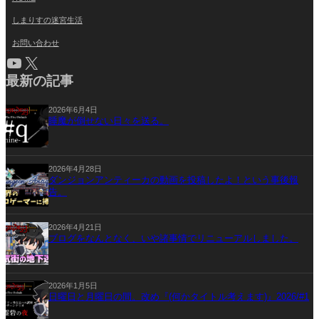
しまりすの迷宮生活
お問い合わせ
YouTube
X
最新の記事
2026年6月4日
睡魔が倒せない日々を送る。
2026年4月28日
ダンジョンアンティーカの動画を投稿したよ！という事後報
告。
2026年4月21日
ブログをなんとなく、いや諸事情でリニューアルしました。
2026年1月5日
日曜日と月曜日の間。改め『(何かタイトル考えます)』2026/#1