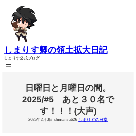
内
容
を
ス
キ
ッ
プ
しまりす卿の領土拡大日記
しまりす公式ブログ
日曜日と月曜日の間。
2025/#5 あと３０名で
す！！！(大声)
しまりすの日常
2025年2月3日
shimarisu626