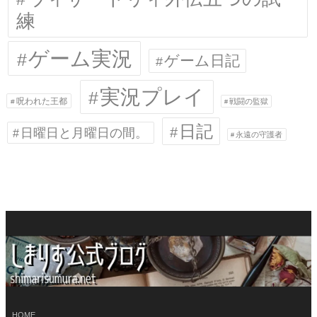
練
ゲーム実況
ゲーム日記
実況プレイ
呪われた王都
戦闘の監獄
日記
日曜日と月曜日の間。
永遠の守護者
HOME